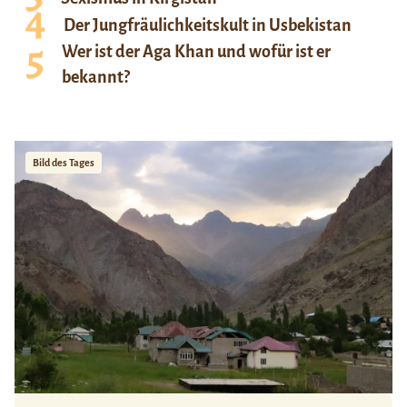
Der Jungfräulichkeitskult in Usbekistan
Wer ist der Aga Khan und wofür ist er
bekannt?
Bild des Tages