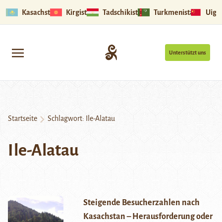
Kasachstan
Kirgistan
Tadschikistan
Turkmenistan
Uigu
Unterstützt uns
Startseite
Schlagwort:
Ile-Alatau
Ile-Alatau
Steigende Besucherzahlen nach
Kasachstan – Herausforderung oder