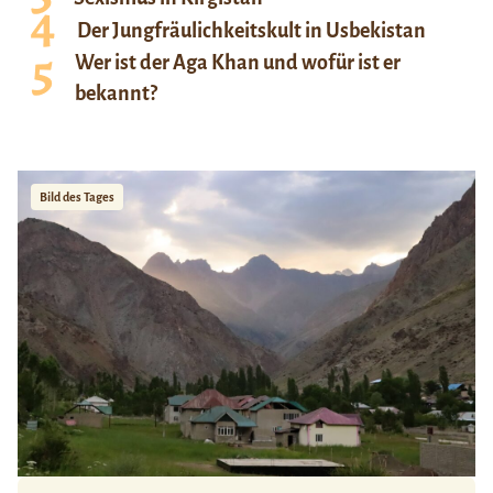
Der Jungfräulichkeitskult in Usbekistan
Wer ist der Aga Khan und wofür ist er
bekannt?
Bild des Tages