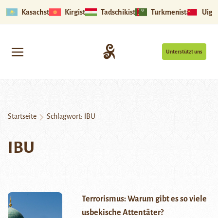
Kasachstan
Kirgistan
Tadschikistan
Turkmenistan
Uigu
Unterstützt uns
Startseite
Schlagwort:
IBU
IBU
Terrorismus: Warum gibt es so viele
usbekische Attentäter?