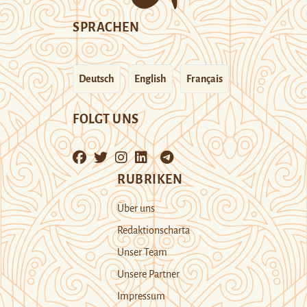
SPRACHEN
Deutsch
English
Français
FOLGT UNS
RUBRIKEN
Über uns
Redaktionscharta
Unser Team
Unsere Partner
Impressum