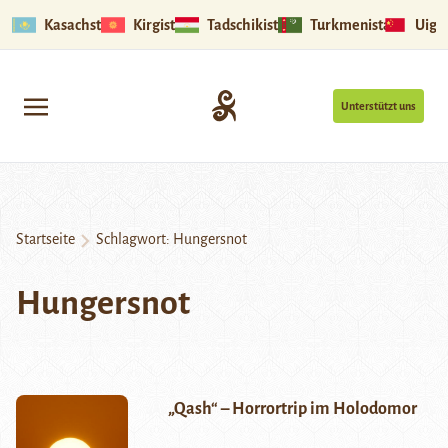
Kasachstan
Kirgistan
Tadschikistan
Turkmenistan
Uigu
Unterstützt uns
Startseite
Schlagwort:
Hungersnot
Hungersnot
„Qash“ – Horrortrip im Holodomor