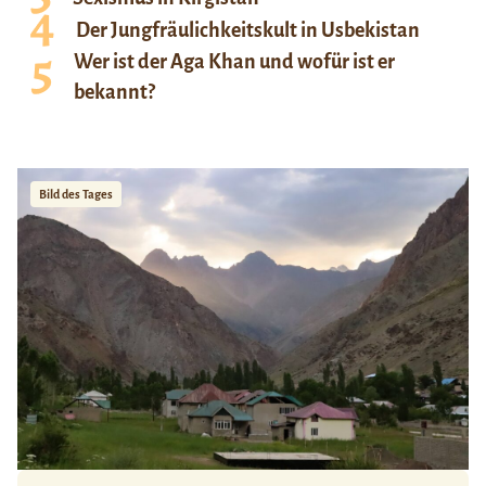
Der Jungfräulichkeitskult in Usbekistan
Wer ist der Aga Khan und wofür ist er
bekannt?
Bild des Tages