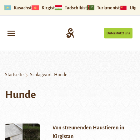
Kasachstan
Kirgistan
Tadschikistan
Turkmenistan
Uigu
Unterstützt uns
Startseite
Schlagwort:
Hunde
Hunde
Von streunenden Haustieren in
Kirgistan