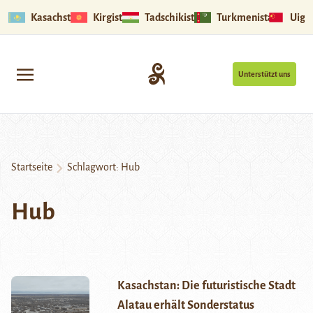
Kasachstan
Kirgistan
Tadschikistan
Turkmenistan
Uigu
Unterstützt uns
Startseite
Schlagwort:
Hub
Hub
Kasachstan: Die futuristische Stadt
Alatau erhält Sonderstatus