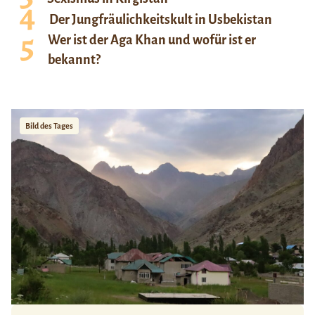
Der Jungfräulichkeitskult in Usbekistan
Wer ist der Aga Khan und wofür ist er
bekannt?
Bild des Tages