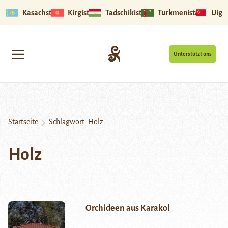
Kasachstan
Kirgistan
Tadschikistan
Turkmenistan
Uigu
Unterstützt uns
Startseite
Schlagwort:
Holz
Holz
Orchideen aus Karakol