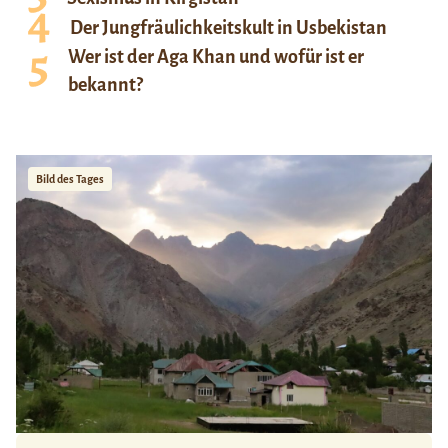
Der Jungfräulichkeitskult in Usbekistan
Wer ist der Aga Khan und wofür ist er
bekannt?
Bild des Tages