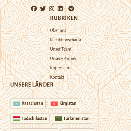
RUBRIKEN
Über uns
Redaktionscharta
Unser Team
Unsere Partner
Impressum
Kontakt
UNSERE LÄNDER
Kasachstan
Kirgistan
Tadschikistan
Turkmenistan