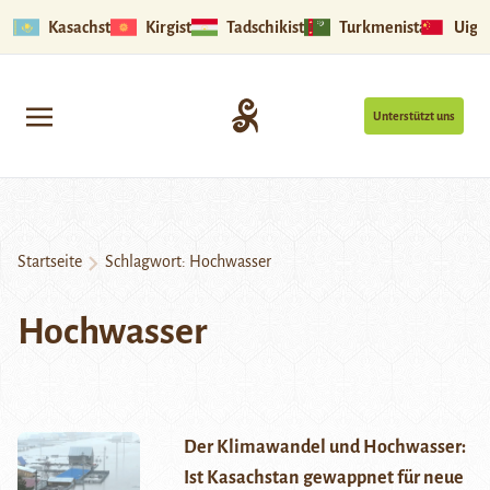
Kasachstan
Kirgistan
Tadschikistan
Turkmenistan
Uigu
Unterstützt uns
Startseite
Schlagwort:
Hochwasser
Hochwasser
Der Klimawandel und Hochwasser:
Ist Kasachstan gewappnet für neue