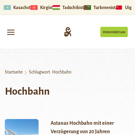
Kasachstan
Kirgistan
Tadschikistan
Turkmenistan
Uigu
Unterstützt uns
Startseite
Schlagwort:
Hochbahn
Hochbahn
Astanas Hochbahn mit einer
Verzögerung von 20 Jahren