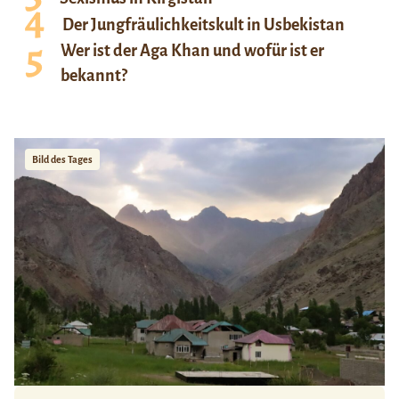
Der Jungfräulichkeitskult in Usbekistan
Wer ist der Aga Khan und wofür ist er
bekannt?
Bild des Tages