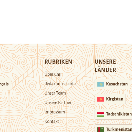
RUBRIKEN
UNSERE
LÄNDER
Über uns
Redaktionscharta
nçais
Kasachstan
Unser Team
Kirgistan
Unsere Partner
Impressum
Tadschikistan
Kontakt
Turkmenista