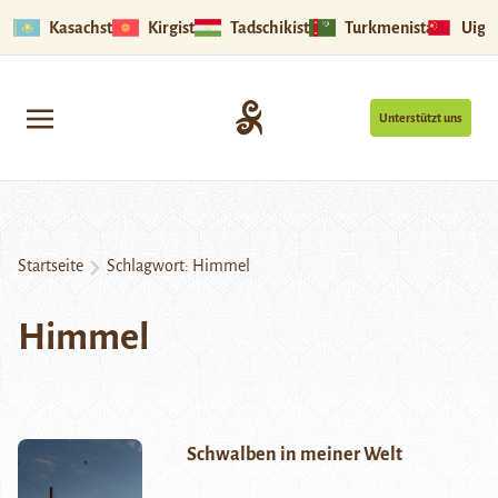
Kasachstan
Kirgistan
Tadschikistan
Turkmenistan
Uigu
Unterstützt uns
Startseite
Schlagwort:
Himmel
Himmel
Schwalben in meiner Welt