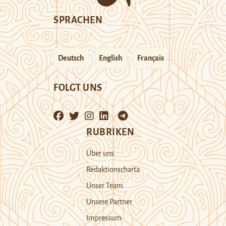
SPRACHEN
Deutsch
English
Français
FOLGT UNS
RUBRIKEN
Über uns
Redaktionscharta
Unser Team
Unsere Partner
Impressum