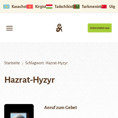
Kasachstan
Kirgistan
Tadschikistan
Turkmenistan
Uigu
Unterstützt uns
Startseite
Schlagwort:
Hazrat-Hyzyr
Hazrat-Hyzyr
Anruf zum Gebet