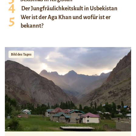
Der Jungfräulichkeitskult in Usbekistan
Wer ist der Aga Khan und wofür ist er
bekannt?
Bild des Tages