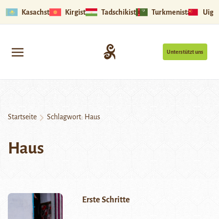
Kasachstan
Kirgistan
Tadschikistan
Turkmenistan
Uigu
Unterstützt uns
Startseite
Schlagwort:
Haus
Haus
Erste Schritte