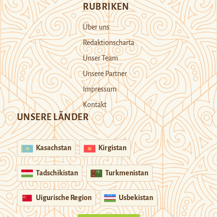
RUBRIKEN
Über uns
Redaktionscharta
Unser Team
Unsere Partner
Impressum
Kontakt
UNSERE LÄNDER
Kasachstan
Kirgistan
Tadschikistan
Turkmenistan
Uigurische Region
Usbekistan