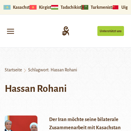
Kasachstan
Kirgistan
Tadschikistan
Turkmenistan
Uigu
Unterstützt uns
Startseite
Schlagwort:
Hassan Rohani
Hassan Rohani
Der Iran möchte seine bilaterale
Zusammenarbeit mit Kasachstan