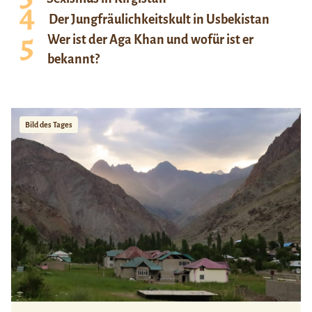
Der Jungfräulichkeitskult in Usbekistan
Wer ist der Aga Khan und wofür ist er
bekannt?
Bild des Tages