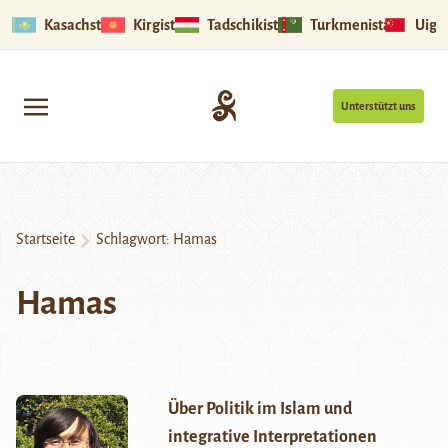
Kasachstan
Kirgistan
Tadschikistan
Turkmenistan
Uigu
Unterstützt uns
Startseite
Schlagwort:
Hamas
Hamas
Über Politik im Islam und
integrative Interpretationen