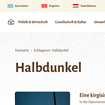
Kasachstan
Kirgistan
Tadschikistan
Politik & Wirtschaft
Gesellschaft & Kultur
Umwelt
Startseite
Schlagwort:
Halbdunkel
Halbdunkel
Eine kirgis
In der Dämmerung 