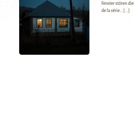
Fenster stören di
de la série…
[...]