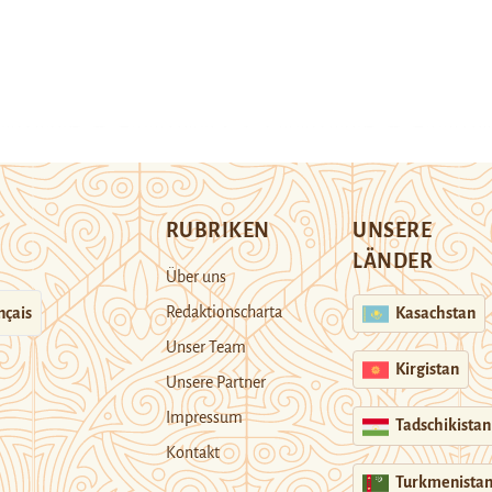
RUBRIKEN
UNSERE
LÄNDER
Über uns
Redaktionscharta
nçais
Kasachstan
Unser Team
Kirgistan
Unsere Partner
Impressum
Tadschikistan
Kontakt
Turkmenista