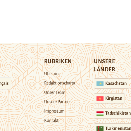
RUBRIKEN
UNSERE
LÄNDER
Über uns
Redaktionscharta
nçais
Kasachstan
Unser Team
Kirgistan
Unsere Partner
Impressum
Tadschikistan
Kontakt
Turkmenista