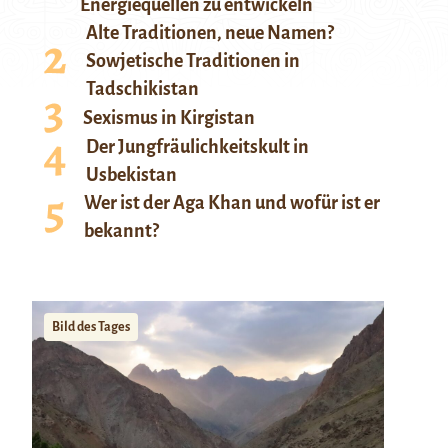
Energiequellen zu entwickeln
Alte Traditionen, neue Namen?
Sowjetische Traditionen in
Tadschikistan
Sexismus in Kirgistan
Der Jungfräulichkeitskult in
Usbekistan
Wer ist der Aga Khan und wofür ist er
bekannt?
Bild des Tages