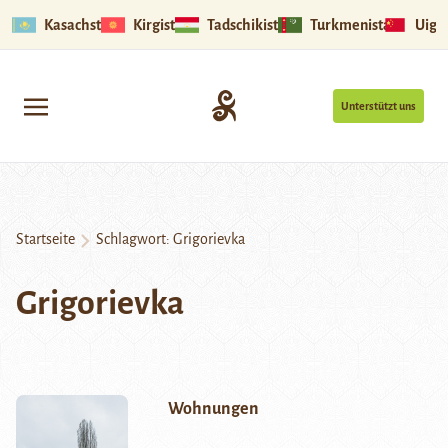
Kasachstan
Kirgistan
Tadschikistan
Turkmenistan
Uigu
Unterstützt uns
Startseite
Schlagwort:
Grigorievka
Grigorievka
Wohnungen