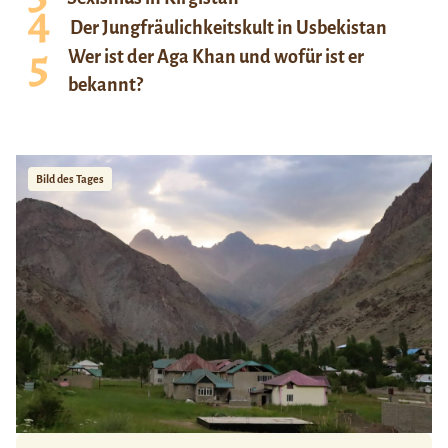
Der Jungfräulichkeitskult in Usbekistan
Wer ist der Aga Khan und wofür ist er
bekannt?
Bild des Tages