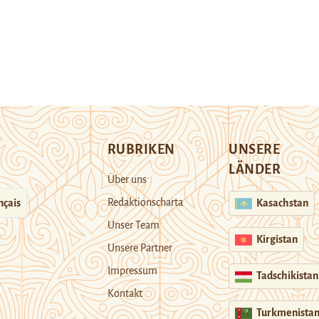
RUBRIKEN
UNSERE
LÄNDER
Über uns
Redaktionscharta
nçais
Kasachstan
Unser Team
Kirgistan
Unsere Partner
Impressum
Tadschikistan
Kontakt
Turkmenista