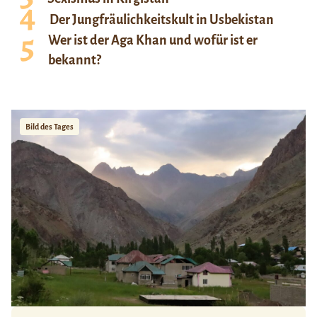
Der Jungfräulichkeitskult in Usbekistan
Wer ist der Aga Khan und wofür ist er
bekannt?
Bild des Tages