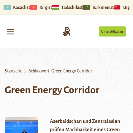
Kasachstan
Kirgistan
Tadschikistan
Turkmenistan
Uigu
Unterstützt uns
Startseite
Schlagwort:
Green Energy Corridor
Green Energy Corridor
Aserbaidschan und Zentralasien
prüfen Machbarkeit eines Green