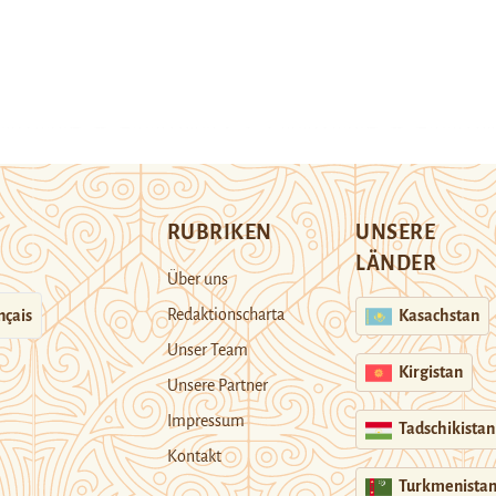
RUBRIKEN
UNSERE
LÄNDER
Über uns
Redaktionscharta
nçais
Kasachstan
Unser Team
Kirgistan
Unsere Partner
Impressum
Tadschikistan
Kontakt
Turkmenista