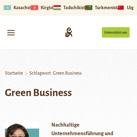
Kasachstan
Kirgistan
Tadschikistan
Turkmenistan
Uigu
Unterstützt uns
Startseite
Schlagwort:
Green Business
Green Business
Nachhaltige
Unternehmensführung und