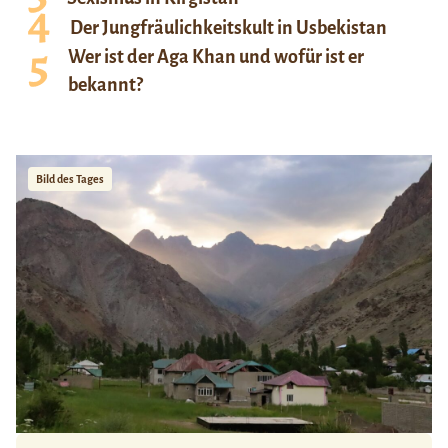
Der Jungfräulichkeitskult in Usbekistan
Wer ist der Aga Khan und wofür ist er
bekannt?
Bild des Tages