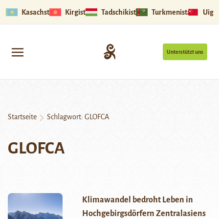
Kasachstan
Kirgistan
Tadschikistan
Turkmenistan
Uigu
Unterstützt uns
Startseite
Schlagwort:
GLOFCA
GLOFCA
Klimawandel bedroht Leben in
Hochgebirgsdörfern Zentralasiens