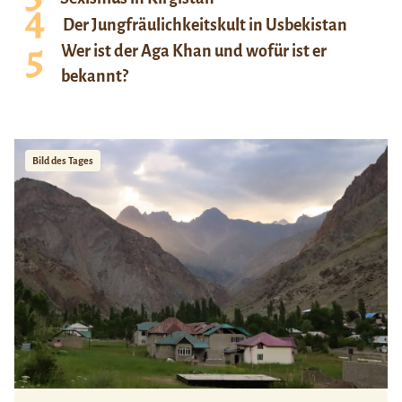
Der Jungfräulichkeitskult in Usbekistan
Wer ist der Aga Khan und wofür ist er
bekannt?
Bild des Tages