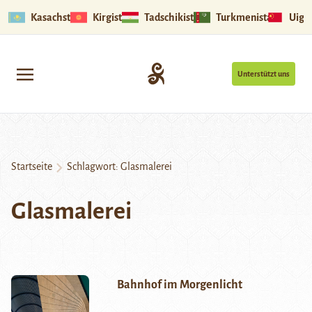
Kasachstan
Kirgistan
Tadschikistan
Turkmenistan
Uigu
Unterstützt uns
Startseite
Schlagwort:
Glasmalerei
Glasmalerei
Bahnhof im Morgenlicht