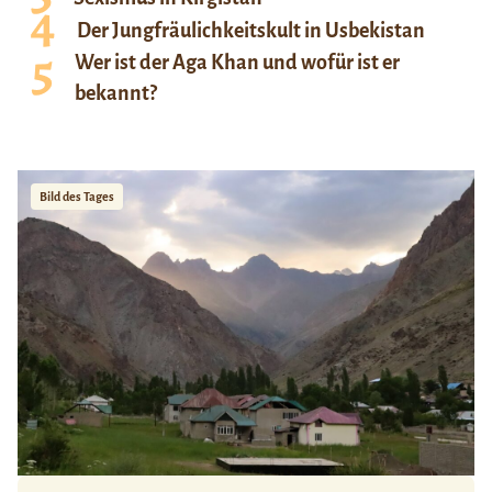
Der Jungfräulichkeitskult in Usbekistan
Wer ist der Aga Khan und wofür ist er
bekannt?
Bild des Tages