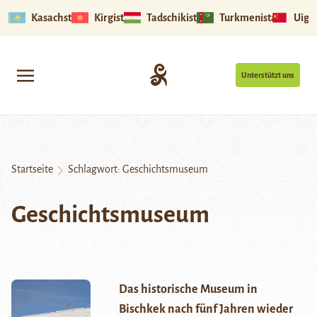
Kasachstan
Kirgistan
Tadschikistan
Turkmenistan
Uigu
Unterstützt uns
Startseite
Schlagwort:
Geschichtsmuseum
Geschichtsmuseum
Das historische Museum in
Bischkek nach fünf Jahren wieder