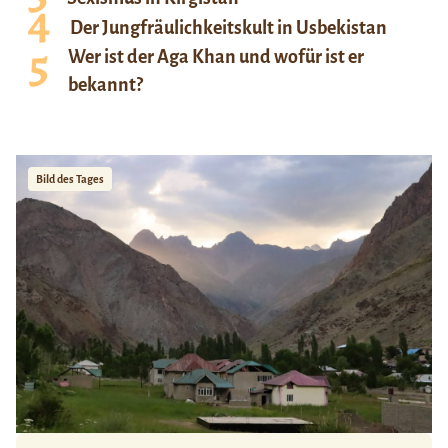
Der Jungfräulichkeitskult in Usbekistan
Wer ist der Aga Khan und wofür ist er
bekannt?
Bild des Tages