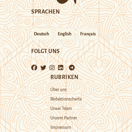
SPRACHEN
Deutsch
English
Français
FOLGT UNS
RUBRIKEN
Über uns
Redaktionscharta
Unser Team
Unsere Partner
Impressum