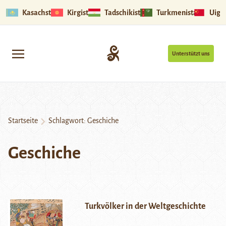
Kasachstan
Kirgistan
Tadschikistan
Turkmenistan
Uigu
Unterstützt uns
Startseite
Schlagwort:
Geschiche
Geschiche
Turkvölker in der Weltgeschichte