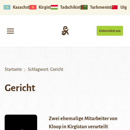
Kasachstan
Kirgistan
Tadschikistan
Turkmenistan
Uigu
Unterstützt uns
Startseite
Schlagwort:
Gericht
Gericht
Zwei ehemalige Mitarbeiter von
Kloop in Kirgistan verurteilt