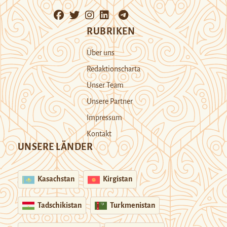
RUBRIKEN
Über uns
Redaktionscharta
Unser Team
Unsere Partner
Impressum
Kontakt
UNSERE LÄNDER
Kasachstan
Kirgistan
Tadschikistan
Turkmenistan