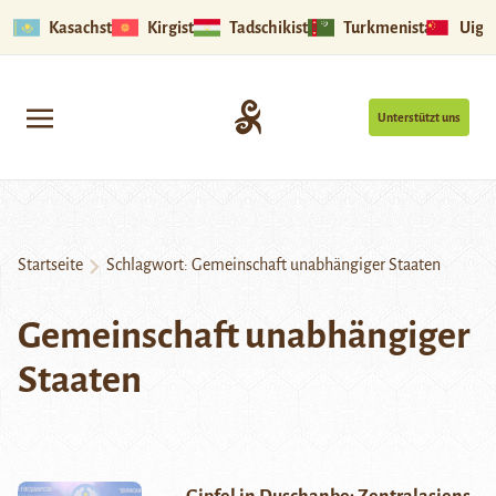
Kasachstan
Kirgistan
Tadschikistan
Turkmenistan
Uigu
Unterstützt uns
Startseite
Schlagwort:
Gemeinschaft unabhängiger Staaten
Gemeinschaft unabhängiger
Staaten