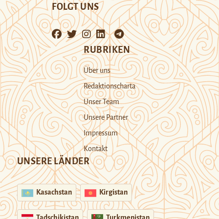
FOLGT UNS
RUBRIKEN
Über uns
Redaktionscharta
Unser Team
Unsere Partner
Impressum
Kontakt
UNSERE LÄNDER
Kasachstan
Kirgistan
Tadschikistan
Turkmenistan