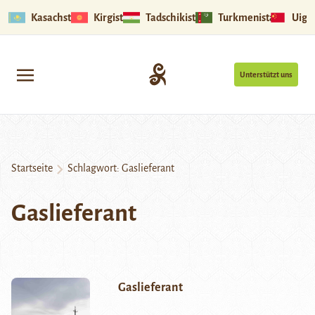
Kasachstan
Kirgistan
Tadschikistan
Turkmenistan
Uigu
Unterstützt uns
Startseite
Schlagwort:
Gaslieferant
Gaslieferant
Gaslieferant