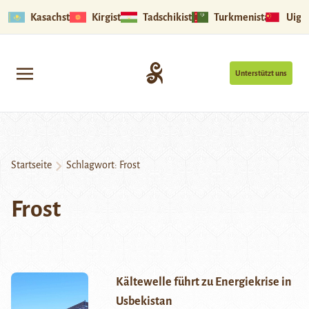
Kasachstan
Kirgistan
Tadschikistan
Turkmenistan
Uigu
Unterstützt uns
Startseite
Schlagwort:
Frost
Frost
Kältewelle führt zu Energiekrise in
Usbekistan