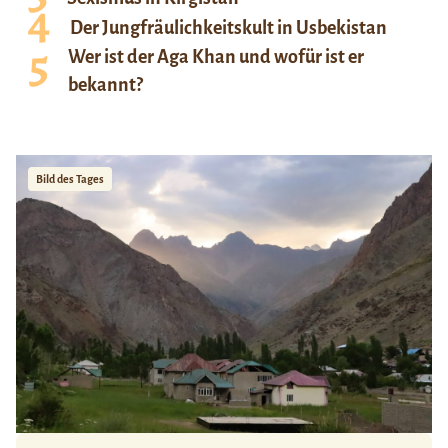
Der Jungfräulichkeitskult in Usbekistan
Wer ist der Aga Khan und wofür ist er
bekannt?
Bild des Tages