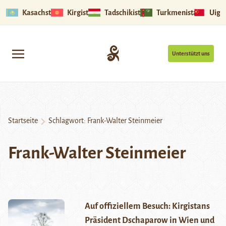
Kasachstan
Kirgistan
Tadschikistan
Turkmenistan
Uigu
Unterstützt uns
Startseite
Schlagwort:
Frank-Walter Steinmeier
Frank-Walter Steinmeier
Auf offiziellem Besuch: Kirgistans
Präsident Dschaparow in Wien und