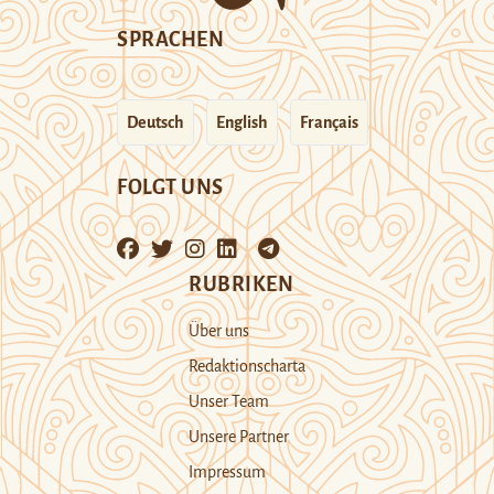
SPRACHEN
Deutsch
English
Français
FOLGT UNS
RUBRIKEN
Über uns
Redaktionscharta
Unser Team
Unsere Partner
Impressum