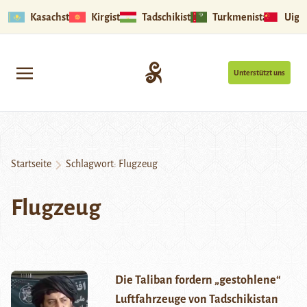
Kasachstan
Kirgistan
Tadschikistan
Turkmenistan
Uigu
Unterstützt uns
Startseite
Schlagwort:
Flugzeug
Flugzeug
Die Taliban fordern „gestohlene“
Luftfahrzeuge von Tadschikistan