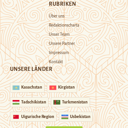
RUBRIKEN
Über uns
Redaktionscharta
Unser Team
Unsere Partner
Impressum
Kontakt
UNSERE LÄNDER
Kasachstan
Kirgistan
Tadschikistan
Turkmenistan
Uigurische Region
Usbekistan