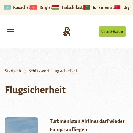
Kasachstan
Kirgistan
Tadschikistan
Turkmenistan
Uigu
Unterstützt uns
Startseite
Schlagwort:
Flugsicherheit
Flugsicherheit
Turkmenistan Airlines darf wieder
Europa anfliegen