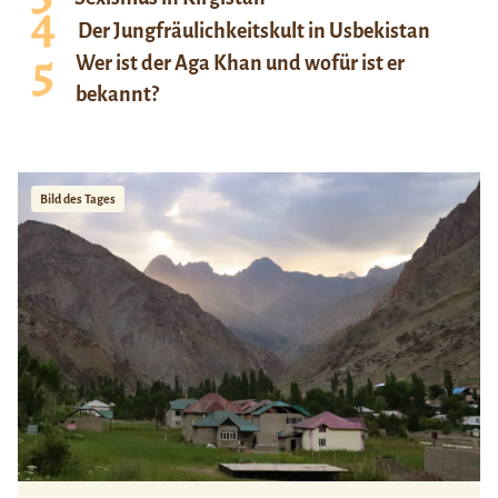
Der Jungfräulichkeitskult in Usbekistan
Wer ist der Aga Khan und wofür ist er
bekannt?
Bild des Tages