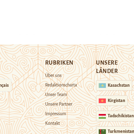
RUBRIKEN
UNSERE
LÄNDER
Über uns
Redaktionscharta
nçais
Kasachstan
Unser Team
Kirgistan
Unsere Partner
Impressum
Tadschikistan
Kontakt
Turkmenista