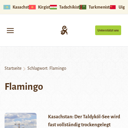
Kasachstan
Kirgistan
Tadschikistan
Turkmenistan
Uigu
Unterstützt uns
Startseite
Schlagwort:
Flamingo
Flamingo
Kasachstan: Der Taldykól-See wird
fast vollständig trockengelegt