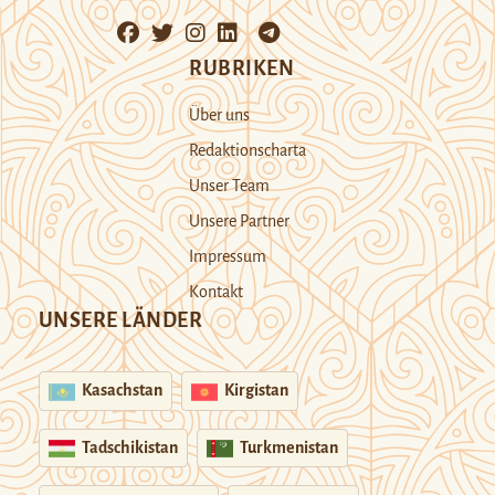
RUBRIKEN
Über uns
Redaktionscharta
Unser Team
Unsere Partner
Impressum
Kontakt
UNSERE LÄNDER
Kasachstan
Kirgistan
Tadschikistan
Turkmenistan