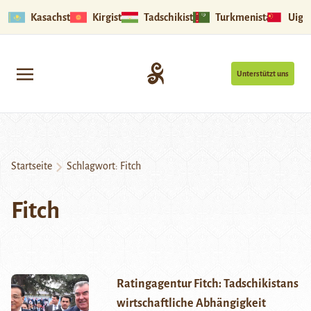
Kasachstan
Kirgistan
Tadschikistan
Turkmenistan
Uigu
Unterstützt uns
Startseite
Schlagwort:
Fitch
Fitch
Ratingagentur Fitch: Tadschikistans
wirtschaftliche Abhängigkeit