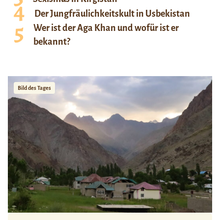
Der Jungfräulichkeitskult in Usbekistan
Wer ist der Aga Khan und wofür ist er
bekannt?
Bild des Tages