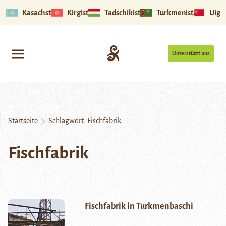
Kasachstan
Kirgistan
Tadschikistan
Turkmenistan
Uigu
Unterstützt uns
Startseite
Schlagwort:
Fischfabrik
Fischfabrik
Fischfabrik in Turkmenbaschi