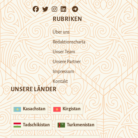
RUBRIKEN
Über uns
Redaktionscharta
Unser Team
Unsere Partner
Impressum
Kontakt
UNSERE LÄNDER
Kasachstan
Kirgistan
Tadschikistan
Turkmenistan