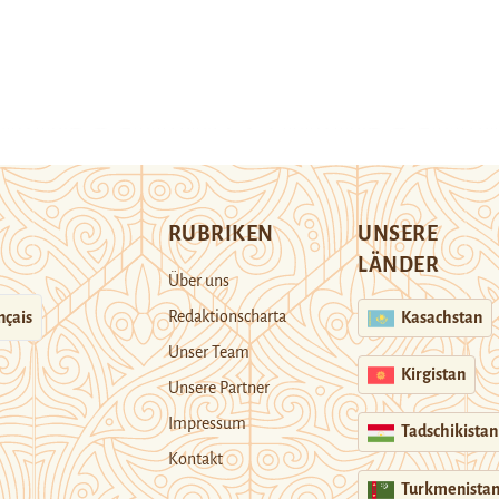
RUBRIKEN
UNSERE
LÄNDER
Über uns
Redaktionscharta
nçais
Kasachstan
Unser Team
Kirgistan
Unsere Partner
Impressum
Tadschikistan
Kontakt
Turkmenista