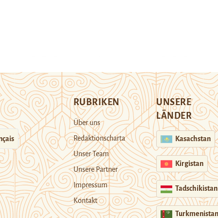
RUBRIKEN
UNSERE
LÄNDER
Über uns
Redaktionscharta
nçais
Kasachstan
Unser Team
Kirgistan
Unsere Partner
Impressum
Tadschikistan
Kontakt
Turkmenista