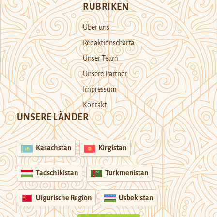
RUBRIKEN
Über uns
Redaktionscharta
Unser Team
Unsere Partner
Impressum
Kontakt
UNSERE LÄNDER
Kasachstan
Kirgistan
Tadschikistan
Turkmenistan
Uigurische Region
Usbekistan