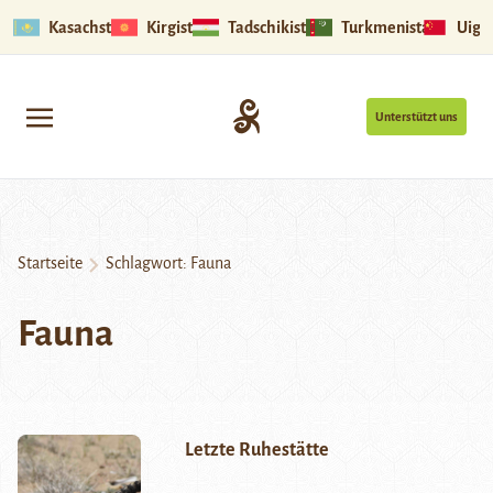
Kasachstan
Kirgistan
Tadschikistan
Turkmenistan
Uigu
Unterstützt uns
Startseite
Schlagwort:
Fauna
Fauna
Letzte Ruhestätte