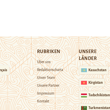
RUBRIKEN
UNSERE
LÄNDER
Über uns
Redaktionscharta
nçais
Kasachstan
Unser Team
Kirgistan
Unsere Partner
Impressum
Tadschikistan
Kontakt
Turkmenista