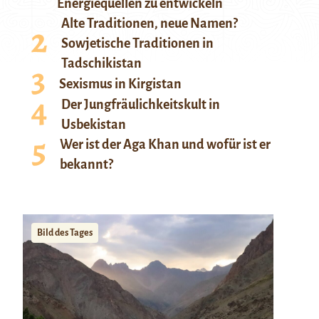
Energiequellen zu entwickeln
Alte Traditionen, neue Namen?
Sowjetische Traditionen in
Tadschikistan
Sexismus in Kirgistan
Der Jungfräulichkeitskult in
Usbekistan
Wer ist der Aga Khan und wofür ist er
bekannt?
Bild des Tages