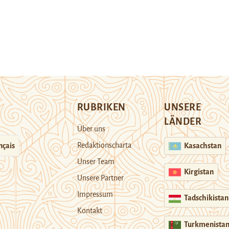
RUBRIKEN
UNSERE
LÄNDER
Über uns
Redaktionscharta
nçais
Kasachstan
Unser Team
Kirgistan
Unsere Partner
Impressum
Tadschikistan
Kontakt
Turkmenista