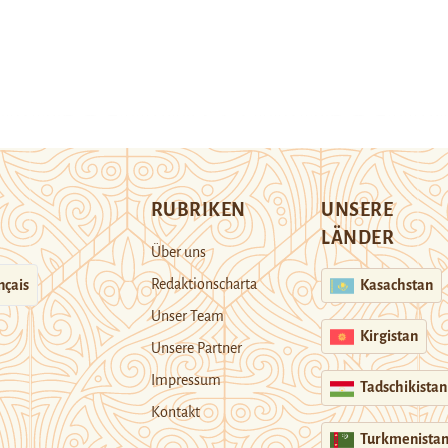
RUBRIKEN
UNSERE
LÄNDER
Über uns
Redaktionscharta
nçais
Kasachstan
Unser Team
Kirgistan
Unsere Partner
Impressum
Tadschikistan
Kontakt
Turkmenista