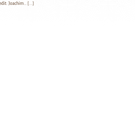
edit: Joachim…
[...]