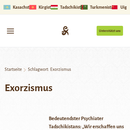
Kasachstan
Kirgistan
Tadschikistan
Turkmenistan
Uigu
Unterstützt uns
Startseite
Schlagwort:
Exorzismus
Exorzismus
Bedeutendster Psychiater
Tadschikistans: „Wir erschaffen uns