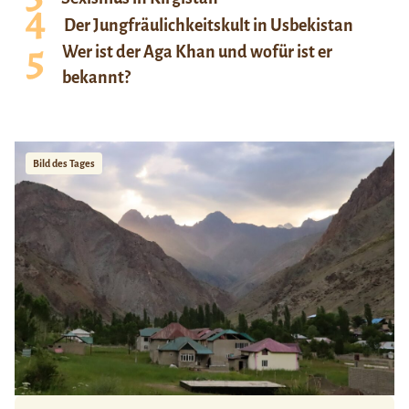
Der Jungfräulichkeitskult in Usbekistan
Wer ist der Aga Khan und wofür ist er
bekannt?
Bild des Tages