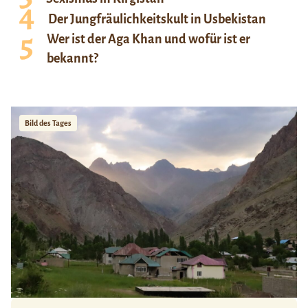
Der Jungfräulichkeitskult in Usbekistan
Wer ist der Aga Khan und wofür ist er
bekannt?
Bild des Tages