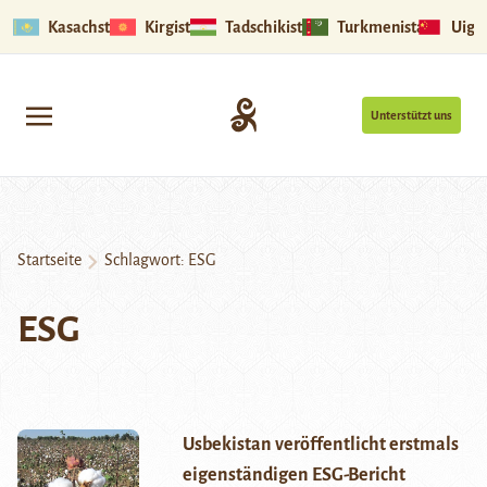
Kasachstan
Kirgistan
Tadschikistan
Turkmenistan
Uigu
Unterstützt uns
Startseite
Schlagwort:
ESG
ESG
Usbekistan veröffentlicht erstmals
eigenständigen ESG-Bericht