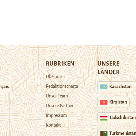
RUBRIKEN
UNSERE
LÄNDER
Über uns
Redaktionscharta
nçais
Kasachstan
Unser Team
Kirgistan
Unsere Partner
Impressum
Tadschikistan
Kontakt
Turkmenista