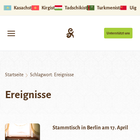
Kasachstan
Kirgistan
Tadschikistan
Turkmenistan
Uigu
Unterstützt uns
Startseite
Schlagwort:
Ereignisse
Ereignisse
Stammtisch in Berlin am 17. April