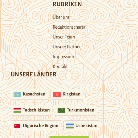
RUBRIKEN
Über uns
Redaktionscharta
Unser Team
Unsere Partner
Impressum
Kontakt
UNSERE LÄNDER
Kasachstan
Kirgistan
Tadschikistan
Turkmenistan
Uigurische Region
Usbekistan