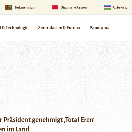
Turkmenistan
Uigurische Region
Usbekistan
 & Technologie
Zentralasien & Europa
Panorama
 Präsident genehmigt ‚Total Eren‘
nen im Land