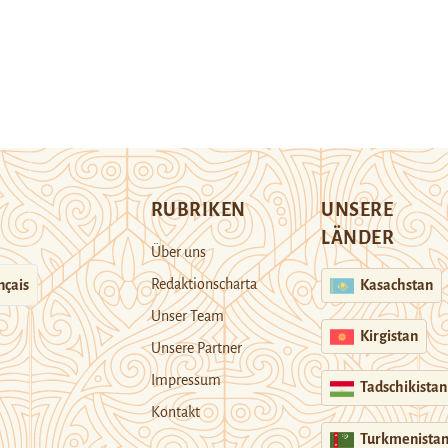
RUBRIKEN
UNSERE
LÄNDER
Über uns
Redaktionscharta
nçais
Kasachstan
Unser Team
Kirgistan
Unsere Partner
Impressum
Tadschikistan
Kontakt
Turkmenista