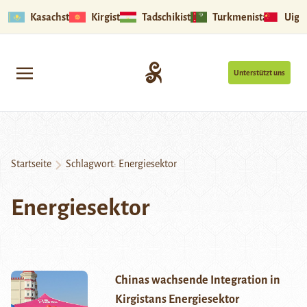
Kasachstan
Kirgistan
Tadschikistan
Turkmenistan
Uigu
Unterstützt uns
Startseite
Schlagwort:
Energiesektor
Energiesektor
Chinas wachsende Integration in
Kirgistans Energiesektor