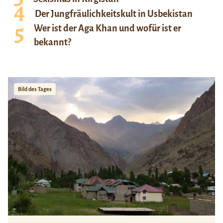
Der Jungfräulichkeitskult in Usbekistan
Wer ist der Aga Khan und wofür ist er
bekannt?
Bild des Tages