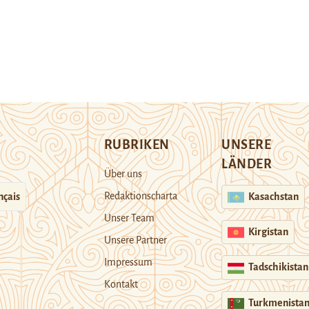
RUBRIKEN
UNSERE
LÄNDER
Über uns
Redaktionscharta
nçais
Kasachstan
Unser Team
Kirgistan
Unsere Partner
Impressum
Tadschikistan
Kontakt
Turkmenista