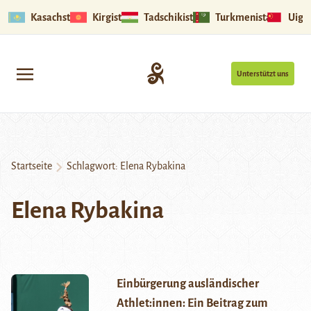
Kasachstan
Kirgistan
Tadschikistan
Turkmenistan
Uigu
Unterstützt uns
Startseite
Schlagwort:
Elena Rybakina
Elena Rybakina
Einbürgerung ausländischer
Athlet:innen: Ein Beitrag zum