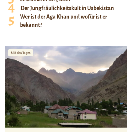
Der Jungfräulichkeitskult in Usbekistan
Wer ist der Aga Khan und wofür ist er
bekannt?
Bild des Tages